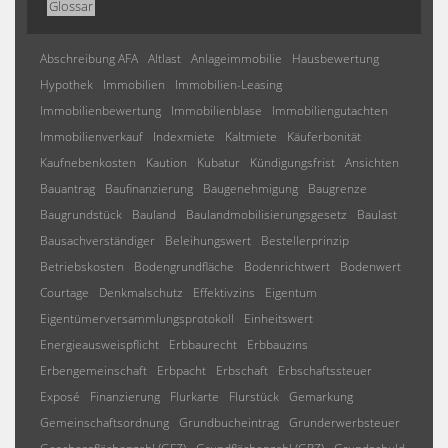
Glossar
Abschreibung AFA
Altlast
Anlageimmobilie
Hausbewertung
Hypothek
Immobilien
Immobilien-Leasing
Immobilienbewertung
Immobilienblase
Immobiliengutachten
Immobilienverkauf
Indexmiete
Kaltmiete
Käuferbonität
Kaufnebenkosten
Kaution
Kubatur
Kündigungsfrist
Ansichten
Bauantrag
Baufinanzierung
Baugenehmigung
Baugrenze
Baugrundstück
Bauland
Baulandmobilisierungsgesetz
Baulast
Bausachverständiger
Beleihungswert
Bestellerprinzip
Betriebskosten
Bodengrundfläche
Bodenrichtwert
Bodenwert
Courtage
Denkmalschutz
Effektivzins
Eigentum
Eigentümerversammlungsprotokoll
Einheitswert
Energieausweispflicht
Erbbaurecht
Erbbauzins
Erbengemeinschaft
Erbpacht
Erbschaft
Erbschaftssteuer
Exposé
Finanzierung
Flurkarte
Flurstück
Gemarkung
Gemeinschaftsordnung
Grundbucheintrag
Grunderwerbsteuer