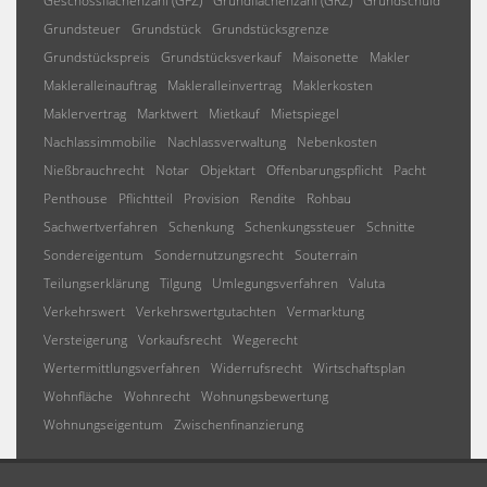
Geschossflächenzahl (GFZ)
Grundflächenzahl (GRZ)
Grundschuld
Grundsteuer
Grundstück
Grundstücksgrenze
Grundstückspreis
Grundstücksverkauf
Maisonette
Makler
Makleralleinauftrag
Makleralleinvertrag
Maklerkosten
Maklervertrag
Marktwert
Mietkauf
Mietspiegel
Nachlassimmobilie
Nachlassverwaltung
Nebenkosten
Nießbrauchrecht
Notar
Objektart
Offenbarungspflicht
Pacht
Penthouse
Pflichtteil
Provision
Rendite
Rohbau
Sachwertverfahren
Schenkung
Schenkungssteuer
Schnitte
Sondereigentum
Sondernutzungsrecht
Souterrain
Teilungserklärung
Tilgung
Umlegungsverfahren
Valuta
Verkehrswert
Verkehrswertgutachten
Vermarktung
Versteigerung
Vorkaufsrecht
Wegerecht
Wertermittlungsverfahren
Widerrufsrecht
Wirtschaftsplan
Wohnfläche
Wohnrecht
Wohnungsbewertung
Wohnungseigentum
Zwischenfinanzierung