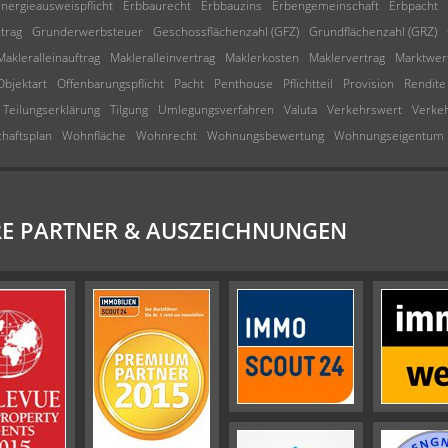
nergieausweispflicht
Erbbaurecht
Erbbauzins
Erbengemeinschaft
Erbpacht
trag
Grunderwerbsteuer
Geschossflächenzahl (GFZ)
Grundflächenzahl (GRZ)
Makleralleinauftrag
Makleralleinvertrag
Maklerkosten
Maklervertrag
Marktwer
Objektart
Offenbarungspflicht
Pacht
Penthouse
Pflichtteil
Provision
Rendite
Teilungserklärung
Tilgung
Umlegungsverfahren
Valuta
Verkehrswert
Verke
chaftsplan
Wohnfläche
Wohnrecht
Wohnungsbewertung
Wohnungseigentum
E PARTNER & AUSZEICHNUNGEN