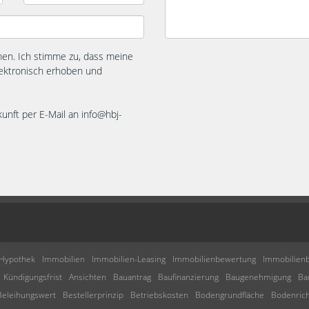
n. Ich stimme zu, dass meine
ektronisch erhoben und
kunft per E-Mail an info@hbj-
Hypothek
Immobilien
Immobilien-Leasing
Immobilienbewertung
Immobilienb
Kündigungsfrist
Ansichten
Bauantrag
Baufinanzierung
Baugenehmigung
Ba
Beleihungswert
Bestellerprinzip
Betriebskosten
Bodengrundfläche
Bodenric