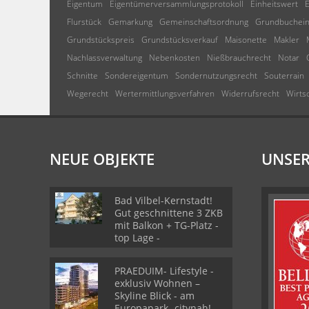
Eigentum
Eigentümerversammlungsprotokoll
Einheitswert
E
Flurstück
Gemarkung
Gemeinschaftsordnung
Grundbuchein
Grundstückspreis
Grundstücksverkauf
Maisonette
Makler
Nachlassverwaltung
Nebenkosten
Nießbrauchrecht
Notar
Schnitte
Sondereigentum
Sondernutzungsrecht
Souterrain
Wegerecht
Wertermittlungsverfahren
Widerrufsrecht
Wirts
NEUE OBJEKTE
UNSER
Bad Vilbel-Kernstadt!
Gut geschnittene 3 ZKB
mit Balkon + TG-Platz -
top Lage -
PRAEDUIM- Lifestyle -
exklusiv Wohnen –
Skyline Blick - am
Europapark -citynah!