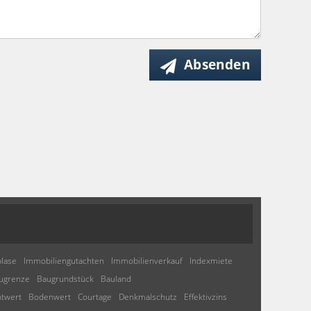
Absenden
lase
Immobiliengutachten
Immobilienverkauf
Indexmiete
ugrenze
Baugrundstück
Bauland
htwert
Bodenwert
Courtage
Denkmalschutz
Effektivzins