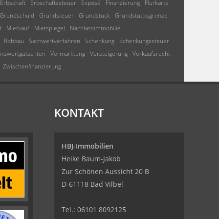
Erbschaft
Erbschaftssteuer
Exposé
Finanzierung
Flurkarte
Grundschuld
Grundsteuer
Grundstück
Grundstücksgrenze
t
Mietkauf
Mietspiegel
Nachlassimmobilie
Rohbau
Sachwertverfahren
Schenkung
Schenkungssteuer
hrswertgutachten
Vermarktung
Versteigerung
Vorkaufsrecht
Zwischenfinanzierung
KONTAKT
HBJ-Immobilien
Heike Baum-Jakob
Zur Schönen Aussicht 20 B
D-61118 Bad Vilbel
Tel.:
06101 8092125