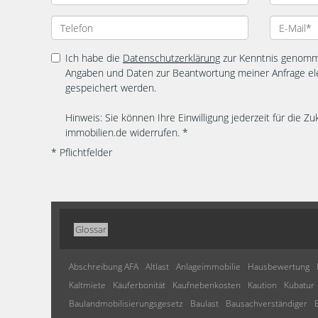
Ich habe die
Datenschutzerklärung
zur Kenntnis genomme
Angaben und Daten zur Beantwortung meiner Anfrage el
gespeichert werden.
Hinweis: Sie können Ihre Einwilligung jederzeit für die Zu
immobilien.de widerrufen. *
* Pflichtfelder
Glossar
Abschreibung AFA
Altlast
Anlageimmobilie
Hausbewertung
Kaltmiete
Käuferbonität
Kaufnebenkosten
Kaution
Kubatur
Baulandmobilisierungsgesetz
Baulast
Bausachverständiger