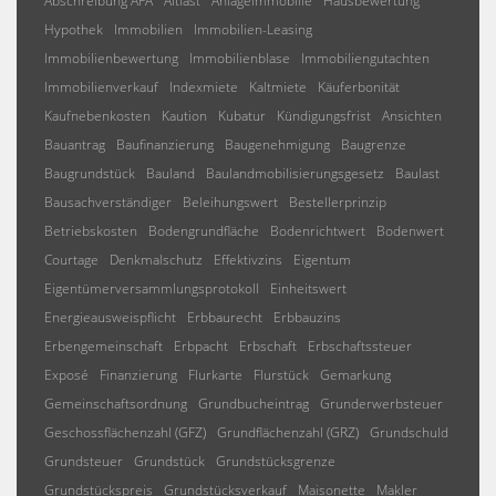
Abschreibung AFA
Altlast
Anlageimmobilie
Hausbewertung
Hypothek
Immobilien
Immobilien-Leasing
Immobilienbewertung
Immobilienblase
Immobiliengutachten
Immobilienverkauf
Indexmiete
Kaltmiete
Käuferbonität
Kaufnebenkosten
Kaution
Kubatur
Kündigungsfrist
Ansichten
Bauantrag
Baufinanzierung
Baugenehmigung
Baugrenze
Baugrundstück
Bauland
Baulandmobilisierungsgesetz
Baulast
Bausachverständiger
Beleihungswert
Bestellerprinzip
Betriebskosten
Bodengrundfläche
Bodenrichtwert
Bodenwert
Courtage
Denkmalschutz
Effektivzins
Eigentum
Eigentümerversammlungsprotokoll
Einheitswert
Energieausweispflicht
Erbbaurecht
Erbbauzins
Erbengemeinschaft
Erbpacht
Erbschaft
Erbschaftssteuer
Exposé
Finanzierung
Flurkarte
Flurstück
Gemarkung
Gemeinschaftsordnung
Grundbucheintrag
Grunderwerbsteuer
Geschossflächenzahl (GFZ)
Grundflächenzahl (GRZ)
Grundschuld
Grundsteuer
Grundstück
Grundstücksgrenze
Grundstückspreis
Grundstücksverkauf
Maisonette
Makler