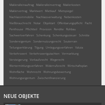
Makleralleinauftrag
Makleralleinvertrag
Maklerkosten
Maklervertrag
Marktwert
Mietkauf
Mietspiegel
Nachlassimmobilie
Nachlassverwaltung
Nebenkosten
Nießbrauchrecht
Notar
Objektart
Offenbarungspflicht
Pacht
Penthouse
Pflichtteil
Provision
Rendite
Rohbau
Sachwertverfahren
Schenkung
Schenkungssteuer
Schnitte
Sondereigentum
Sondernutzungsrecht
Souterrain
Teilungserklärung
Tilgung
Umlegungsverfahren
Valuta
Verkehrswert
Verkehrswertgutachten
Vermarktung
Versteigerung
Vorkaufsrecht
Wegerecht
Wertermittlungsverfahren
Widerrufsrecht
Wirtschaftsplan
Wohnfläche
Wohnrecht
Wohnungsbewertung
Wohnungseigentum
Zwischenfinanzierung
NEUE OBJEKTE