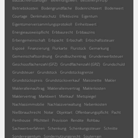
Bausachverständiger
Beleihungswert
Bestellerprinzip
Betriebskosten
Bodengrundfläche
Bodenrichtwert
Bodenwert
Courtage
Denkmalschutz
Effektivzins
Eigentum
Eigentümerversammlungsprotokoll
Einheitswert
Energieausweispflicht
Erbbaurecht
Erbbauzins
Erbengemeinschaft
Erbpacht
Erbschaft
Erbschaftssteuer
Exposé
Finanzierung
Flurkarte
Flurstück
Gemarkung
Gemeinschaftsordnung
Grundbucheintrag
Grunderwerbsteuer
Geschossflächenzahl (GFZ)
Grundflächenzahl (GRZ)
Grundschuld
Grundsteuer
Grundstück
Grundstücksgrenze
Grundstückspreis
Grundstücksverkauf
Maisonette
Makler
Makleralleinauftrag
Makleralleinvertrag
Maklerkosten
Maklervertrag
Marktwert
Mietkauf
Mietspiegel
Nachlassimmobilie
Nachlassverwaltung
Nebenkosten
Nießbrauchrecht
Notar
Objektart
Offenbarungspflicht
Pacht
Penthouse
Pflichtteil
Provision
Rendite
Rohbau
Sachwertverfahren
Schenkung
Schenkungssteuer
Schnitte
Sondereigentum
Sondernutzungsrecht
Souterrain