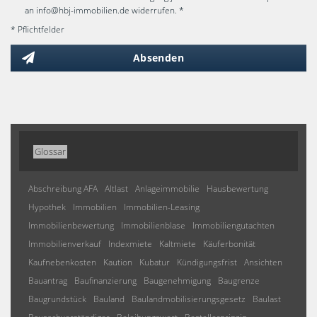
an info@hbj-immobilien.de widerrufen. *
* Pflichtfelder
Absenden
Glossar
Abschreibung AFA
Altlast
Anlageimmobilie
Hausbewertung
Hypothek
Immobilien
Immobilien-Leasing
Immobilienbewertung
Immobilienblase
Immobiliengutachten
Immobilienverkauf
Indexmiete
Kaltmiete
Käuferbonität
Kaufnebenkosten
Kaution
Kubatur
Kündigungsfrist
Ansichten
Bauantrag
Baufinanzierung
Baugenehmigung
Baugrenze
Baugrundstück
Bauland
Baulandmobilisierungsgesetz
Baulast