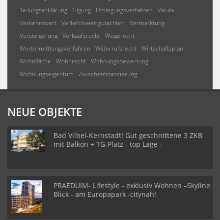
Teilungserklärung
Tilgung
Umlegungsverfahren
Valuta
Verkehrswert
Verkehrswertgutachten
Vermarktung
Versteigerung
Vorkaufsrecht
Wegerecht
Wertermittlungsverfahren
Widerrufsrecht
Wirtschaftsplan
Wohnfläche
Wohnrecht
Wohnungsbewertung
Wohnungseigentum
Zwischenfinanzierung
NEUE OBJEKTE
Bad Vilbel-Kernstadt! Gut geschnittene 3 ZKB
mit Balkon + TG-Platz - top Lage -
PRAEDUIM- Lifestyle - exklusiv Wohnen –Skyline
Blick - am Europapark -citynah!