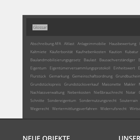
Glossar
Abschreibung AFA
Altlast
Anlageimmobilie
Hausbewertung
Kaltmiete
Käuferbonität
Kaufnebenkosten
Kaution
Kubatur
Baulandmobilisierungsgesetz
Baulast
Bausachverständiger
Eigentum
Eigentümerversammlungsprotokoll
Einheitswert
E
Flurstück
Gemarkung
Gemeinschaftsordnung
Grundbuchein
Grundstückspreis
Grundstücksverkauf
Maisonette
Makler
Nachlassverwaltung
Nebenkosten
Nießbrauchrecht
Notar
Schnitte
Sondereigentum
Sondernutzungsrecht
Souterrain
Wegerecht
Wertermittlungsverfahren
Widerrufsrecht
Wirts
NEUE OBJEKTE
UNSER