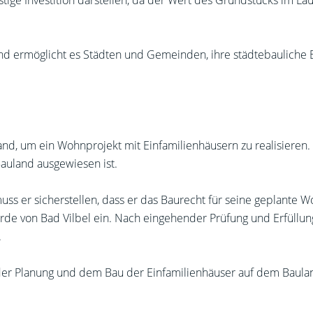
istige Investition darstellen, da der Wert des Grundstücks im La
and ermöglicht es Städten und Gemeinden, ihre städtebauliche 
and, um ein Wohnprojekt mit Einfamilienhäusern zu realisieren. E
auland ausgewiesen ist.
s er sicherstellen, dass er das Baurecht für seine geplante Wo
örde von Bad Vilbel ein. Nach eingehender Prüfung und Erfüll
.
er Planung und dem Bau der Einfamilienhäuser auf dem Baulan