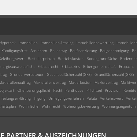
Hypothek
Immobilien
Immobilien-Leasing
Immobilienbewertung
Immobilienb
Kündigungsfrist
Ansichten
Bauantrag
Baufinanzierung
Baugenehmigung
Ba
Beleihungswert
Bestellerprinzip
Betriebskosten
Bodengrundfläche
Bodenric
nergieausweispflicht
Erbbaurecht
Erbbauzins
Erbengemeinschaft
Erbpacht
trag
Grunderwerbsteuer
Geschossflächenzahl (GFZ)
Grundflächenzahl (GRZ)
Makleralleinauftrag
Makleralleinvertrag
Maklerkosten
Maklervertrag
Marktwer
Objektart
Offenbarungspflicht
Pacht
Penthouse
Pflichtteil
Provision
Rendite
Teilungserklärung
Tilgung
Umlegungsverfahren
Valuta
Verkehrswert
Verke
chaftsplan
Wohnfläche
Wohnrecht
Wohnungsbewertung
Wohnungseigentum
E PARTNER & AUSZEICHNUNGEN