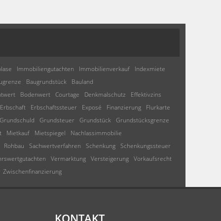
lase
Immobiliengutachten
Immobilienverkauf
Indexmiete
ugrenze
Baugrundstück
Bauland
htwert
Bodenwert
Courtage
Denkmalschutz
Effektivzins
Erbschaft
Erbschaftssteuer
Exposé
Finanzierung
Flurkarte
Grundschuld
Grundsteuer
Grundstück
Grundstücksgrenze
t
Mietkauf
Mietspiegel
Nachlassimmobilie
Rohbau
Sachwertverfahren
Schenkung
Schenkungssteuer
hrswertgutachten
Vermarktung
Versteigerung
Vorkaufsrecht
Zwischenfinanzierung
KONTAKT