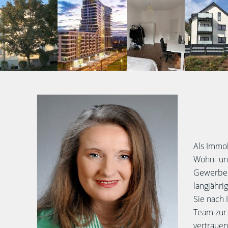
Als Immob
Wohn- und
Gewerbeim
langjähri
Sie nach
Team zur 
vertrauen