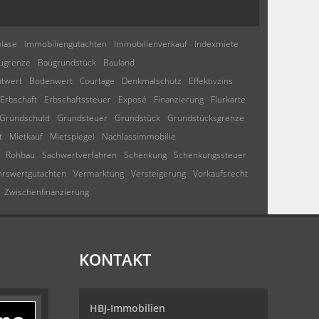
lase
Immobiliengutachten
Immobilienverkauf
Indexmiete
ugrenze
Baugrundstück
Bauland
htwert
Bodenwert
Courtage
Denkmalschutz
Effektivzins
Erbschaft
Erbschaftssteuer
Exposé
Finanzierung
Flurkarte
Grundschuld
Grundsteuer
Grundstück
Grundstücksgrenze
t
Mietkauf
Mietspiegel
Nachlassimmobilie
Rohbau
Sachwertverfahren
Schenkung
Schenkungssteuer
hrswertgutachten
Vermarktung
Versteigerung
Vorkaufsrecht
Zwischenfinanzierung
KONTAKT
HBJ-Immobilien