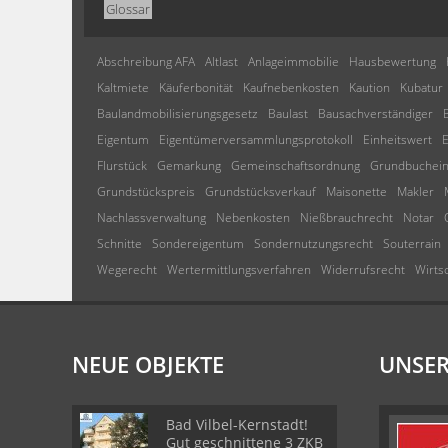
Glossar
Abschreibung AFA
Altlast
Anlageimmobilie
Hausbewertung
Kaltmiete
Käuferbonität
Kaufnebenkosten
Kaution
Kubatur
Baulandmobilisierungsgesetz
Baulast
Bausachverständiger
Eigentum
Eigentümerversammlungsprotokoll
Einheitswert
E
Flurstück
Gemarkung
Gemeinschaftsordnung
Grundbuchein
Grundstückspreis
Grundstücksverkauf
Maisonette
Makler
Nachlassverwaltung
Nebenkosten
Nießbrauchrecht
Notar
Schnitte
Sondereigentum
Sondernutzungsrecht
Souterrain
Wegerecht
Wertermittlungsverfahren
Widerrufsrecht
Wirts
NEUE OBJEKTE
UNSER
Bad Vilbel-Kernstadt!
Gut geschnittene 3 ZKB