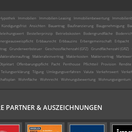
Hypothek
Immobilien
Immobilien-Leasing
Immobilienbewertung
Immobilienb
Kündigungsfrist
Ansichten
Bauantrag
Baufinanzierung
Baugenehmigung
Ba
Beleihungswert
Bestellerprinzip
Betriebskosten
Bodengrundfläche
Bodenric
nergieausweispflicht
Erbbaurecht
Erbbauzins
Erbengemeinschaft
Erbpacht
trag
Grunderwerbsteuer
Geschossflächenzahl (GFZ)
Grundflächenzahl (GRZ)
Makleralleinauftrag
Makleralleinvertrag
Maklerkosten
Maklervertrag
Marktwer
Objektart
Offenbarungspflicht
Pacht
Penthouse
Pflichtteil
Provision
Rendite
Teilungserklärung
Tilgung
Umlegungsverfahren
Valuta
Verkehrswert
Verke
chaftsplan
Wohnfläche
Wohnrecht
Wohnungsbewertung
Wohnungseigentum
E PARTNER & AUSZEICHNUNGEN