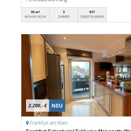
93 m²
3
017
WOHNFLÄCHE
ZIMMER
OBJEKTNUMMER
NEU
2.200,- €
Frankfurt am Main