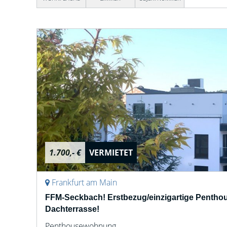
1.700,- €
VERMIETET
Frankfurt am Main
FFM-Seckbach! Erstbezug/einzigartige Penth
Dachterrasse!
Penthousewohnung