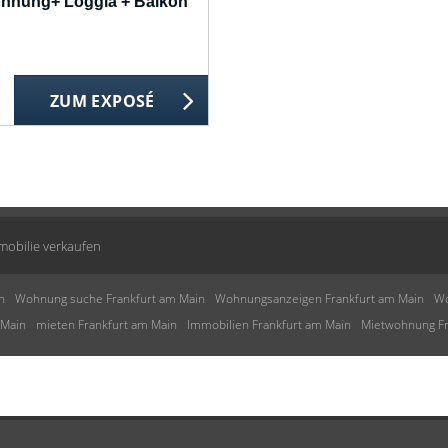
ohnung+ Loggia + Balkon
ZUM EXPOSÉ
mobilie verkaufen
n
Wohnung suche Frankfurt am Main
Wohnungsanzeigen Frankfurt am Main
Wo
 Main
mieten Frankfurt am Main
Immobilien Frankfurt am Main
Mietwohnung Fr