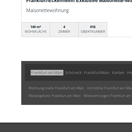
Frankfurt-Eckenheim! Exklusive Maisonette-W
Maisonettewohnung
140 m²
4
016
WOHNFLÄCHE
ZIMMER
OBJEKTNUMMER
Frankfurt am Main
Schöneck
Frankfurt/Main
Karben
Im
Wohnung miete Frankfurt am Main
Immobilie Frankfurt am Mai
Mietangebote Frankfurt am Main
Mietwohnungen Frankfurt am