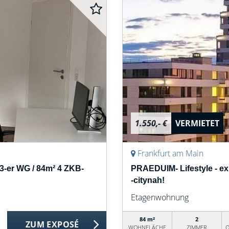
1.550,- €
VERMIETET
Frankfurt am Main
 3-er WG / 84m² 4 ZKB-
PRAEDUIM- Lifestyle - e
-citynah!
Etagenwohnung
84 m²
2
ZUM EXPOSÉ
WOHNFLÄCHE
ZIMMER
O