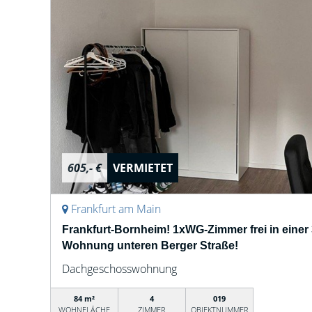
605,- €
VERMIETET
Frankfurt am Main
Frankfurt-Bornheim! 1xWG-Zimmer frei in einer
Wohnung unteren Berger Straße!
Dachgeschosswohnung
84 m²
4
019
WOHNFLÄCHE
ZIMMER
OBJEKTNUMMER