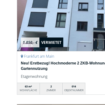
1.050,- €
VERMIETET
Frankfurt am Main
Neu! Erstbezug! Hochmoderne 2 ZKB-Wohnung
Gartennutzung
Etagenwohnung
63 m²
2
014
WOHNFLÄCHE
ZIMMER
OBJEKTNUMMER