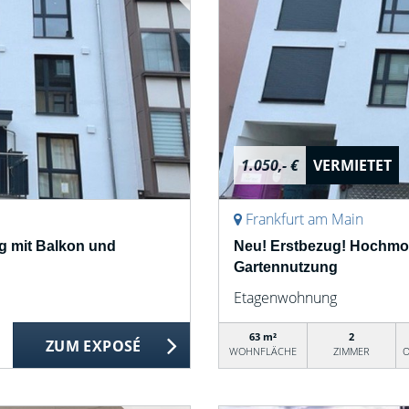
1.050,- €
VERMIETET
Frankfurt am Main
 mit Balkon und
Neu! Erstbezug! Hochmo
Gartennutzung
Etagenwohnung
63 m²
2
ZUM EXPOSÉ
WOHNFLÄCHE
ZIMMER
O