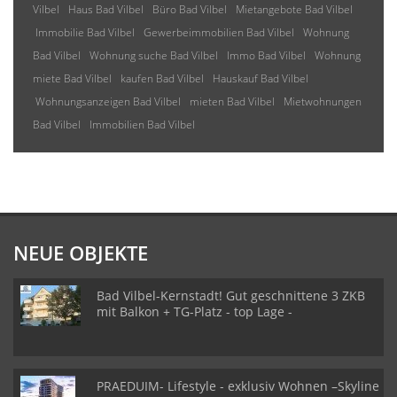
Vilbel
Haus Bad Vilbel
Büro Bad Vilbel
Mietangebote Bad Vilbel
Immobilie Bad Vilbel
Gewerbeimmobilien Bad Vilbel
Wohnung
Bad Vilbel
Wohnung suche Bad Vilbel
Immo Bad Vilbel
Wohnung
miete Bad Vilbel
kaufen Bad Vilbel
Hauskauf Bad Vilbel
Wohnungsanzeigen Bad Vilbel
mieten Bad Vilbel
Mietwohnungen
Bad Vilbel
Immobilien Bad Vilbel
NEUE OBJEKTE
Bad Vilbel-Kernstadt! Gut geschnittene 3 ZKB
mit Balkon + TG-Platz - top Lage -
PRAEDUIM- Lifestyle - exklusiv Wohnen –Skyline