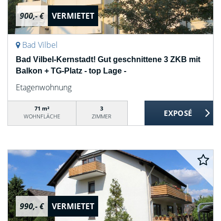
900,- €
VERMIETET
Bad Vilbel
Bad Vilbel-Kernstadt! Gut geschnittene 3 ZKB mit
Balkon + TG-Platz - top Lage -
Etagenwohnung
71 m²
3
WOHNFLÄCHE
ZIMMER
990,- €
VERMIETET