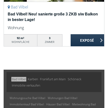
Bad Vilbel
Bad Vilbel! Neu! sanierte große 3 ZKB s/w Balkon
in bester Lage!
Wohnung
92 m²
3
WOHNFLÄCHE
ZIMMER
Bad Vilbel
Karben
Frankfurt am Main
Schöneck
Immobilie verkaufen
Wohnungssuche Bad Vilbel
Wohnungen Bad Vilbel
Immobilienkauf Bad Vilbel
Häuser Bad Vilbel
Mietwohnung Bad