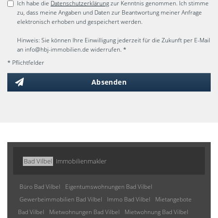
Ich habe die
Datenschutzerklärung
zur Kenntnis genommen. Ich stimme
zu, dass meine Angaben und Daten zur Beantwortung meiner Anfrage
elektronisch erhoben und gespeichert werden.
Hinweis: Sie können Ihre Einwilligung jederzeit für die Zukunft per E-Mail
an info@hbj-immobilien.de widerrufen. *
* Pflichtfelder
Absenden
Bad Vilbel
Immobilienmakler
Büro Bad Vilbel
Eigentumswohnungen Bad Vilbel
Gewerbeimmobilien Bad Vilbel
Immo Bad Vilbel
Mietangebote
Bad Vilbel
Mietwohnungen Bad Vilbel
Mietwohnung Bad Vilbel